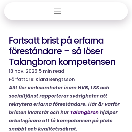
Tjänster
Fortsatt brist på erfarna 
föreståndare – så löser 
Branscher
Talangbron kompetensen
Om oss
18 nov. 2025
5 min read
Lediga jobb
Författare: Klara Bengtsson
Allt fler verksamheter inom HVB, LSS och 
Nyheter
socialtjänst rapporterar svårigheter att 
rekrytera erfarna föreståndare. Här är varför 
Logga in
bristen kvarstår och hur 
Talangbron 
hjälper 
arbetsgivare att få kompetensen på plats 
Select Language
Svenska
snabbt och kvalitetssäkrat.