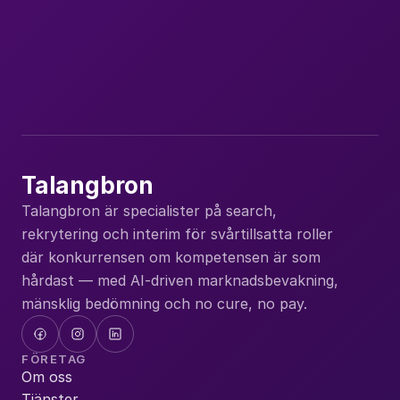
Nya uppdrag, lediga tjänster och insikter om 
kompetensförsörjning. Ett mejl i månaden.
Du kan avregistrera dig när du vill.
Prenumerera
Talangbron
Talangbron är specialister på search, 
rekrytering och interim för svårtillsatta roller 
där konkurrensen om kompetensen är som 
hårdast — med AI-driven marknadsbevakning, 
mänsklig bedömning och no cure, no pay.
FÖRETAG
Om oss
Tjänster