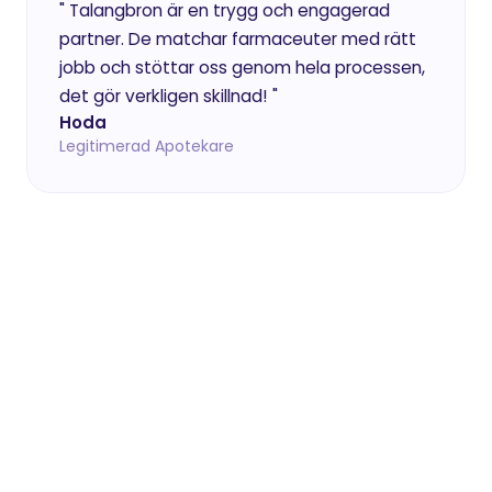
" Talangbron är en trygg och engagerad 
partner. De matchar farmaceuter med rätt 
jobb och stöttar oss genom hela processen, 
det gör verkligen skillnad! "
Hoda
Legitimerad Apotekare
Vad är skillnaden mellan search och 
rekrytering?
Search passar när ni vet vilken kompetens
ni behöver men inte hittar den, och vill nå 
personer som inte söker aktivt. Rekryterin
passar när ni vill att vi tar hela processen 