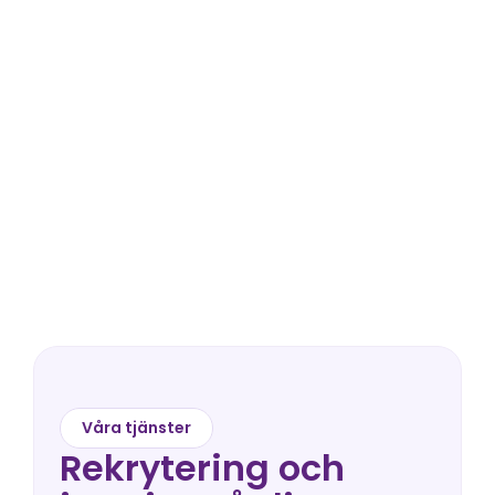
260k+
Bemannade timmar
100%
Engagemang i varje 
samarbete
Våra tjänster
Rekrytering och 