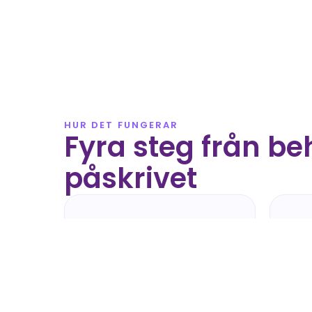
HUR DET FUNGERAR
Fyra steg från beho
påskrivet
01
0
Behov & kravprofil
Se
Vi går igenom rollen, 
tAI 
kompetenskraven och vilken 
kont
kultur personen ska in i.
rele