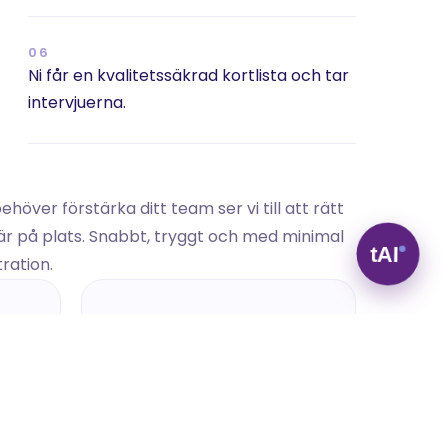
06
Ni får en kvalitetssäkrad kortlista och tar 
intervjuerna.
ehöver förstärka ditt team ser vi till att rätt 
r på plats. Snabbt, tryggt och med minimal 
ration.
04
Presentation & 
uppföljning
on 
Ni får en kortlista, vi stöttar 
genom besluten och följer 