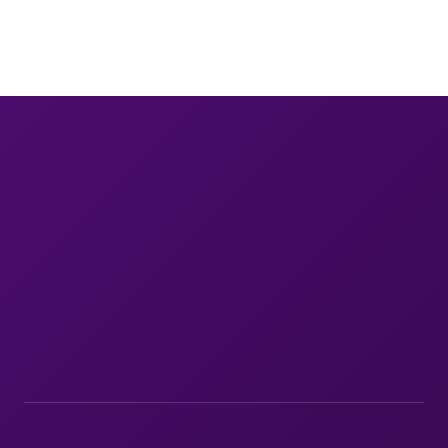
Nya uppdrag, lediga tjänster och insikter om 
kompetensförsörjning. Ett mejl i månaden.
Du kan avregistrera dig när du vill.
Abonner