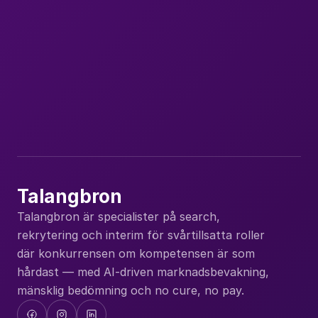
Nya uppdrag, lediga tjänster och insikter om 
kompetensförsörjning. Ett mejl i månaden.
Du kan avregistrera dig när du vill.
Abonner
Talangbron
Talangbron är specialister på search, 
rekrytering och interim för svårtillsatta roller 
där konkurrensen om kompetensen är som 
hårdast — med AI-driven marknadsbevakning, 
mänsklig bedömning och no cure, no pay.