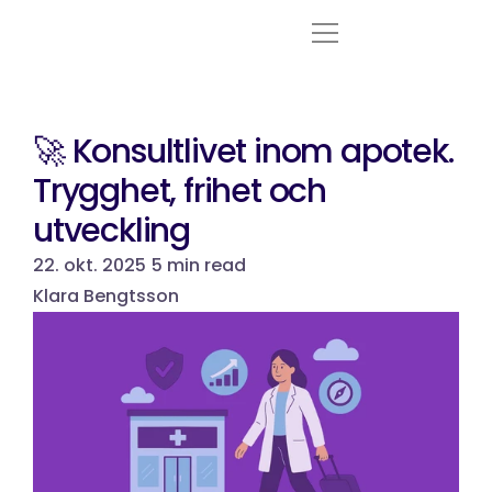
Tjänster
🚀 Konsultlivet inom apotek. 
Branscher
Trygghet, frihet och 
utveckling
Om oss
22. okt. 2025
5 min read
Ledige stillinger
Klara Bengtsson
Nyheter
Logga in
Select Language
Norsk