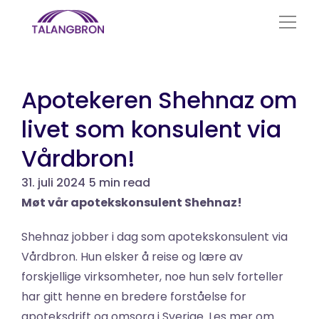
Branscher
Apotekeren Shehnaz om 
livet som konsulent via 
Om oss
Vårdbron!
Tjänster
31. juli 2024
5 min read
Nyheter
Møt vår apotekskonsulent Shehnaz! 
Ledige stillinger
Shehnaz jobber i dag som apotekskonsulent via 
Vårdbron. Hun elsker å reise og lære av 
Konsulentportal
forskjellige virksomheter, noe hun selv forteller 
har gitt henne en bredere forståelse for 
Select Language
Norsk
apoteksdrift og omsorg i Sverige. Les mer om 