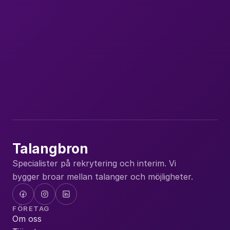
Nya uppdrag, lediga tjänster och insikter om 
kompetensförsörjning. Ett mejl i månaden.
Du kan avregistrera dig när du vill.
Abonner
Talangbron
Specialister på rekrytering och interim. Vi 
bygger broar mellan talanger och möjligheter.
FÖRETAG
Om oss